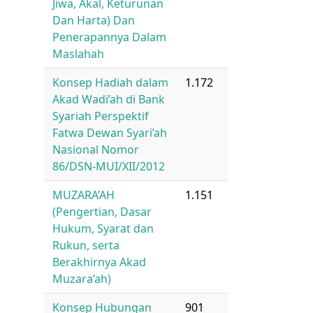
Jiwa, Akal, Keturunan
Dan Harta) Dan
Penerapannya Dalam
Maslahah
Konsep Hadiah dalam
1.172
Akad Wadi’ah di Bank
Syariah Perspektif
Fatwa Dewan Syari’ah
Nasional Nomor
86/DSN-MUI/XII/2012
MUZARA’AH
1.151
(Pengertian, Dasar
Hukum, Syarat dan
Rukun, serta
Berakhirnya Akad
Muzara’ah)
Konsep Hubungan
901