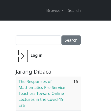
Main navigation
Browse
Search
Search
User account menu
Log in
Jarang Dibaca
The Responses of
16
Mathematics Pre-Service
Teachers Toward Online
Lectures in the Covid-19
Era